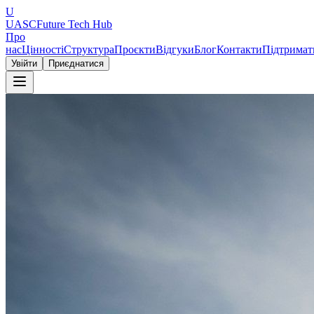
U
UASC
Future Tech Hub
Про
нас
Цінності
Структура
Проєкти
Відгуки
Блог
Контакти
Підтримат
Увійти
Приєднатися