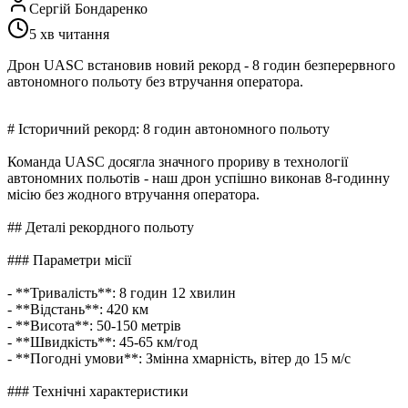
Сергій Бондаренко
5 хв
читання
Дрон UASC встановив новий рекорд - 8 годин безперервного
автономного польоту без втручання оператора.
# Історичний рекорд: 8 годин автономного польоту
Команда UASC досягла значного прориву в технології
автономних польотів - наш дрон успішно виконав 8-годинну
місію без жодного втручання оператора.
## Деталі рекордного польоту
### Параметри місії
- **Тривалість**: 8 годин 12 хвилин
- **Відстань**: 420 км
- **Висота**: 50-150 метрів
- **Швидкість**: 45-65 км/год
- **Погодні умови**: Змінна хмарність, вітер до 15 м/с
### Технічні характеристики