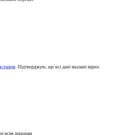
истання
. Підтверджую, що всі дані вказані вірно.
ні всім донорам