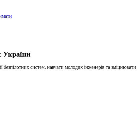
имати
є
України
ї безпілотних систем, навчати молодих інженерів та зміцнювати