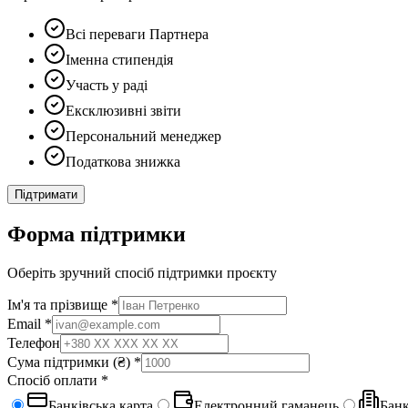
Всі переваги Партнера
Іменна стипендія
Участь у раді
Ексклюзивні звіти
Персональний менеджер
Податкова знижка
Підтримати
Форма підтримки
Оберіть зручний спосіб підтримки проєкту
Ім'я та прізвище *
Email *
Телефон
Сума підтримки (₴) *
Спосіб оплати *
Банківська карта
Електронний гаманець
Банк