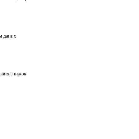
м даних
кових знижок