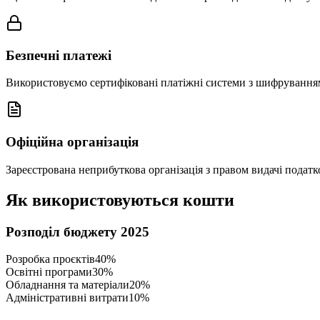
Безпечні платежі
Використовуємо сертифіковані платіжні системи з шифрування
Офіційна організація
Зареєстрована неприбуткова організація з правом видачі подат
Як використовуються кошти
Розподіл бюджету 2025
Розробка проєктів
40
%
Освітні програми
30
%
Обладнання та матеріали
20
%
Адміністративні витрати
10
%