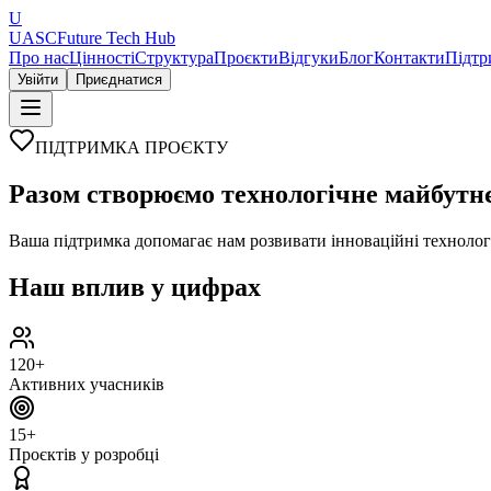
U
UASC
Future Tech Hub
Про нас
Цінності
Структура
Проєкти
Відгуки
Блог
Контакти
Підтр
Увійти
Приєднатися
ПІДТРИМКА ПРОЄКТУ
Разом створюємо
технологічне майбутн
Ваша підтримка допомагає нам розвивати інноваційні технологі
Наш вплив у цифрах
120+
Активних учасників
15+
Проєктів у розробці